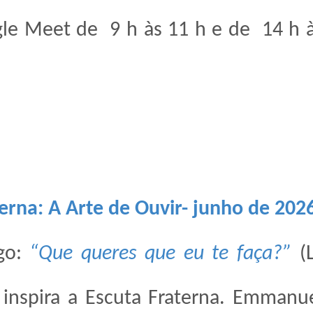
gle Meet de
9 h às 11 h e de
14 h 
erna: A Arte de Ouvir- junho de 202
ego:
“Que queres que eu te faça?”
(
 inspira a Escuta Fraterna. Emmanu