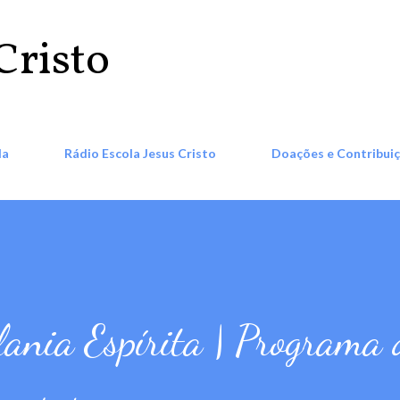
Pular para o conteúdo principal
Cristo
la
Rádio Escola Jesus Cristo
Doações e Contribui
lania Espírita | Programa 