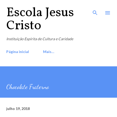
Pular para o conteúdo principal
Escola Jesus
Cristo
Instituição Espírita de Cultura e Caridade
Página inicial
Mais…
Chocolate Fraterno
julho 19, 2018