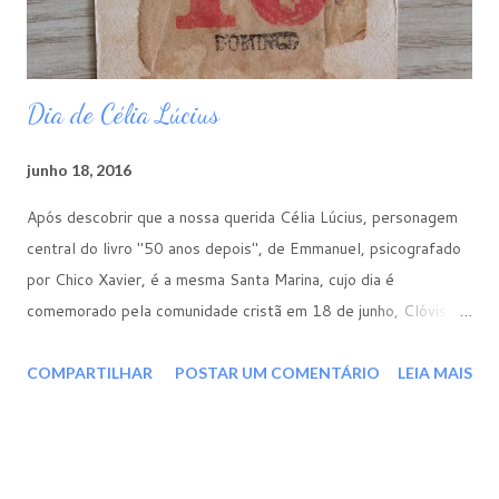
Dia de Célia Lúcius
junho 18, 2016
Após descobrir que a nossa querida Célia Lúcius, personagem
central do livro "50 anos depois", de Emmanuel, psicografado
por Chico Xavier, é a mesma Santa Marina, cujo dia é
comemorado pela comunidade cristã em 18 de junho, Clóvis
Tavares instituiu o Dia de Célia Lúcius em nossa Escola Jesus
Cristo. Veja como o Professor Clóvis costumava homenagear a
COMPARTILHAR
POSTAR UM COMENTÁRIO
LEIA MAIS
nossa querida Célia em nossa "Casa de Bênçãos"... A seguir,
uma seção de fotografias tiradas por nossa irmã Roseleni
Machado, durante sua visita à Itália, trazendo as memórias de
nossa Célia Lúcius quando viveu como Irmão Marinho. Igreja de