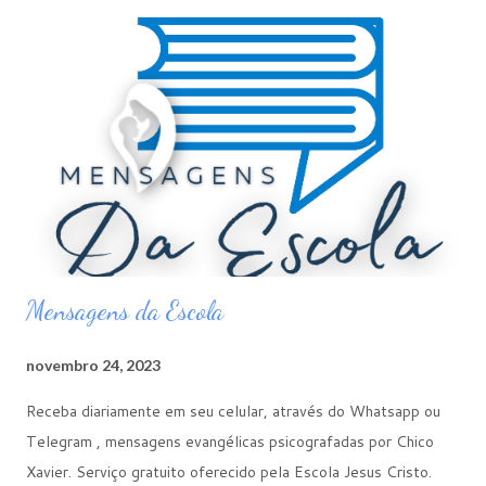
Santa Maria Formosa (Veneza, Itália) Nela estão guardados os
restos mortais de Célia Lúcius / Santa Marina. Pintura de Santa
Marina no interior da Igreja. Abaixo, os restos mortais de nossa
querida Célia. Véu usado por Célia quando viveu como Irmão
Marinho no Mosteiro em Alexandria. Ruínas do Monte Palatino,
em Roma, Itália. ...
Mensagens da Escola
novembro 24, 2023
Receba diariamente em seu celular, através do Whatsapp ou
Telegram , mensagens evangélicas psicografadas por Chico
Xavier. Serviço gratuito oferecido pela Escola Jesus Cristo.