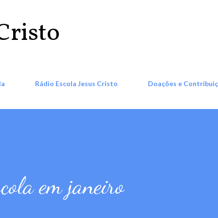
Pular para o conteúdo principal
Cristo
la
Rádio Escola Jesus Cristo
Doações e Contribui
cola em janeiro