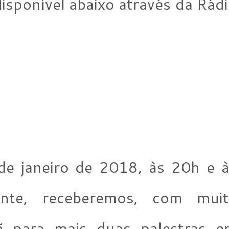
isponível abaixo através da Rád
.
de janeiro de 2018, às 20h e 
ente, receberemos, com muit
mã para mais duas palestras 