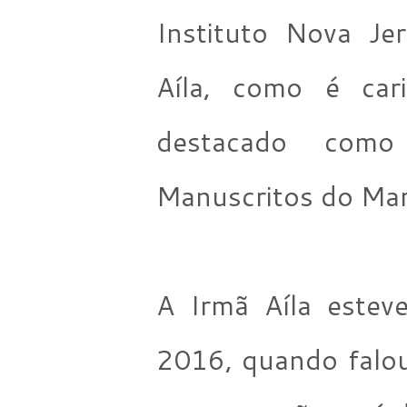
Instituto Nova Je
Aíla, como é car
destacado como
Manuscritos do Mar
A Irmã Aíla estev
2016, quando falou